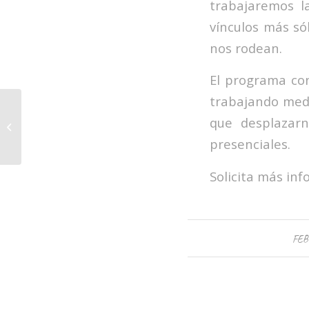
trabajaremos l
vínculos más só
nos rodean.
El programa con
trabajando medi
Programa Gestión de
que desplazarn
Personas, Liderazgo y
Méntoring.
presenciales.
Solicita más in
FEB