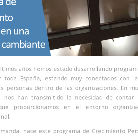
últimos años hemos estado desarrollando program
 toda España, estando muy conectados con la
s personas dentro de las organizaciones. En mu
, nos han transmitido la necesidad de contar
que proporcionamos en el entorno organiza
nal.
emanda, nace este programa de Crecimiento Pers