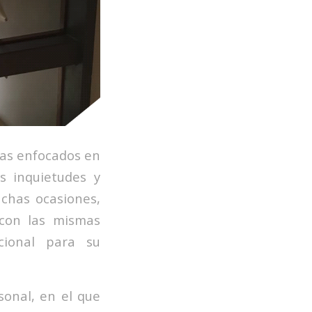
as enfocados en
s inquietudes y
chas ocasiones,
 con las mismas
cional para su
onal, en el que